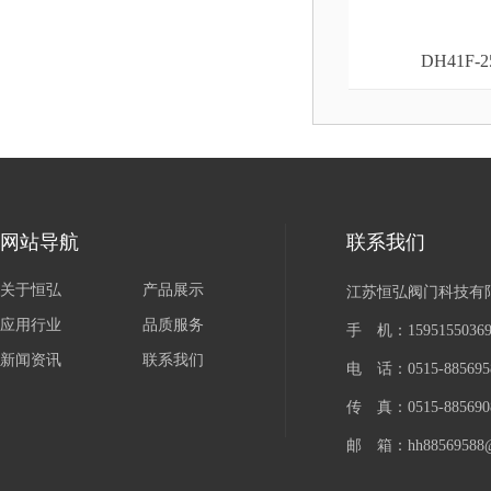
DH41F
网站导航
联系我们
关于恒弘
产品展示
江苏恒弘阀门科技有
应用行业
品质服务
手 机：15951550
新闻资讯
联系我们
电 话：0515-885695
传 真：0515-885690
邮 箱：hh88569588@