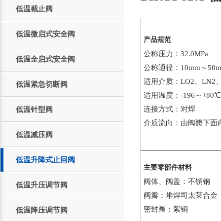
低温截止阀
低温微启式安全阀
产品规范
公称压力：32.0MPa
低温全启式安全阀
公称通径：10mm～50
适用介质：LO2、LN2、
低温紧急切断阀
适用温度：-196～+80℃
连接方式：对焊
低温针型阀
介质流向：由阀瓣下面
低温减压阀
低温升降式止回阀
主要零部件材料
阀体、阀盖：不锈钢
低温升压调节阀
阀瓣：堆焊司太莱合金
密封圈：紫铜
低温降压调节阀