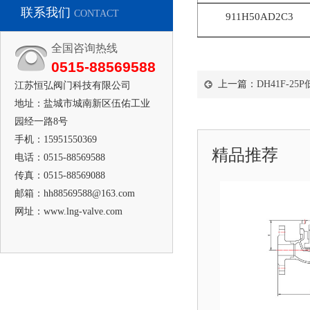
联系我们
CONTACT
911H50AD2C3
全国咨询热线
0515-88569588
上一篇：
DH41F-2
江苏恒弘阀门科技有限公司
地址：盐城市城南新区伍佑工业
园经一路8号
手机：15951550369
精品推荐
电话：0515-88569588
传真：0515-88569088
邮箱：hh88569588@163.com
网址：www.lng-valve.com