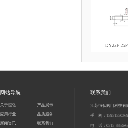
DY22F-
网站导航
联系我们
关于恒弘
产品展示
江苏恒弘阀门科技有
应用行业
品质服务
手 机：15951550
新闻资讯
联系我们
电 话：0515-885695