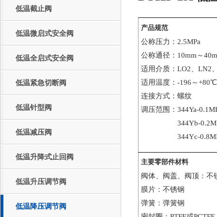
低温截止阀
产品规范
低温微启式安全阀
公称压力：2.5MPa
公称通径：10mm～40
低温全启式安全阀
适用介质：LO2、LN2、
适用温度：-196～+80℃
低温紧急切断阀
连接方式：螺纹
低温针型阀
调压范围：344Ya-0.1MP
344Yb-0.2MPa
低温减压阀
344Yc-0.8MPa
低温升降式止回阀
主要零部件材料
阀体、阀盖、阀顶：不
低温升压调节阀
膜片：不锈钢
弹簧：弹簧钢
低温降压调节阀
密封圈：PTFE或PCTFE